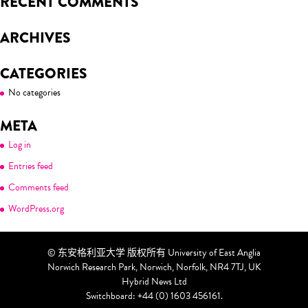
RECENT COMMENTS
ARCHIVES
CATEGORIES
No categories
META
Log in
Entries feed
Comments feed
WordPress.org
© 东安格利亚大学 版权所有 University of East Anglia
Norwich Research Park, Norwich, Norfolk, NR4 7TJ, UK
Hybrid News Ltd
Switchboard: +44 (0) 1603 456161.