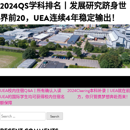
2024QS学科排名丨发展研究跻身世
直接申请
目录
界前20，UEA连续4年稳定输出！
中介代申
POST
UEA校内住宿Q&A丨所有确认入读
2024Clearing本科补录丨UEA就在前
UEA的国际学生均可获得校内住宿名
方，你只管携梦想奔赴而来！
NAVIGATION
额保障
Search
for: